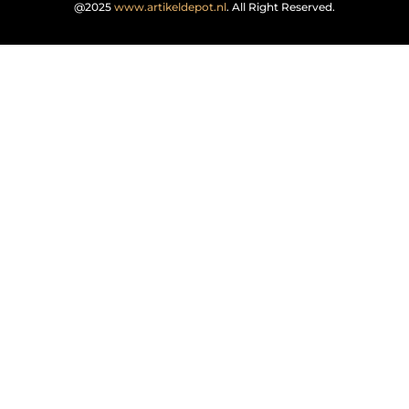
@2025
www.artikeldepot.nl
. All Right Reserved.