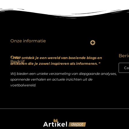
Onze informatie
Backlinks kopen? Focus op kwaliteit, niet kwantiteit
Extra geld verdienen: realistische bijverdienmodellen voor iedereen met ambitie
Beri
Over
” Hier ontdek je een wereld van boeiende blogs en
Bedrijf
artikelen die je zowel inspireren als informeren. “
Wij bieden een unieke verzameling van diepgaande analyses,
spannende verhalen en actuele inzichten uit de
voetbalwereld.