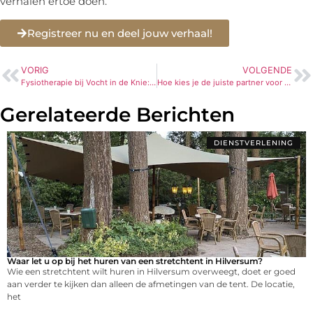
verhalen ertoe doen.
Registreer nu en deel jouw verhaal!
VORIG
VOLGENDE
Fysiotherapie bij Vocht in de Knie: Herstel en Vermindering van Klachten
Hoe kies je de juiste partner voor het uitbesteden van administratie?
Gerelateerde Berichten
DIENSTVERLENING
Waar let u op bij het huren van een stretchtent in Hilversum?
Wie een stretchtent wilt huren in Hilversum overweegt, doet er goed
aan verder te kijken dan alleen de afmetingen van de tent. De locatie,
het