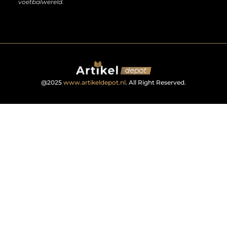
voetbalwereld.
@2025
www.artikeldepot.nl
. All Right Reserved.