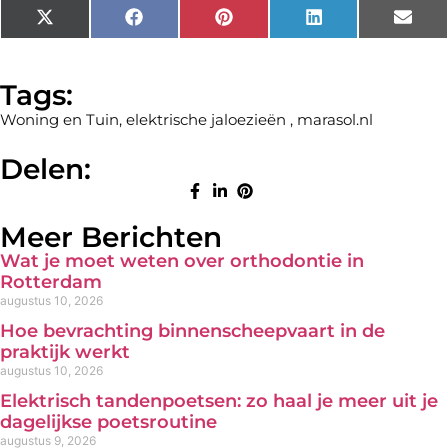
X
Facebook
Pinterest
LinkedIn
Emai
(Twitter)
Tags:
Woning en Tuin
,
elektrische jaloezieën
,
marasol.nl
Delen:
Meer Berichten
Wat je moet weten over orthodontie in
Rotterdam
augustus 10, 2026
Hoe bevrachting binnenscheepvaart in de
praktijk werkt
augustus 10, 2026
Elektrisch tandenpoetsen: zo haal je meer uit je
dagelijkse poetsroutine
augustus 9, 2026