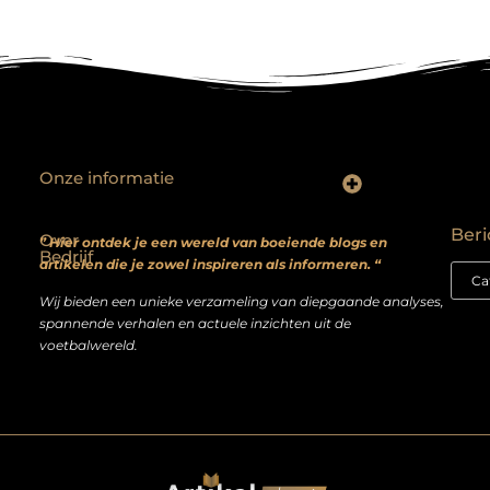
Onze informatie
Backlinks kopen? Focus op kwaliteit, niet kwantiteit
Extra geld verdienen: realistische bijverdienmodellen voor iedereen met ambitie
Beri
Over
” Hier ontdek je een wereld van boeiende blogs en
Bedrijf
artikelen die je zowel inspireren als informeren. “
Wij bieden een unieke verzameling van diepgaande analyses,
spannende verhalen en actuele inzichten uit de
voetbalwereld.