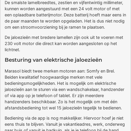
De smalste lamelbreedtes, zestien en vijfentwintig millimeter,
kunnen worden aangestuurd met een 24 volt motor of met
een oplaadbare batterijmotor. Deze batterij hoeft maar eens in
de paar maanden te worden opgeladen. Het is dus niet nodig
om een stroomvoorziening bij je ramen te plaatsen.
De jaloezieën met bredere lamellen zijn ook uit te voeren met
230 volt motor die direct kan worden aangesloten op het
lichtnet.
Besturing van elektrische jaloezieën
Marasol biedt twee merken motoren aan: Somfy en Brel.
Beiden kwalitatief hoogwaardige merken met vele
bedieningsmogelijkheden. Het is mogelijk om elektrische
jaloezieën aan te sturen via een wandschakelaar, handzender
of via app op je telefoon of tablet. Er zijn meerdere
handzenders beschikbaar. Zo is het mogelijk om met één
afstandsbediening tot wel 15 jaloezieën tegelijk te bedienen.
Bediening via de app is nog makkelijker. Hiervoor hoef je niet
eens thuis te blijven. Vanuit je vakantieadres, werk, onderweg
naar huis of vanuit je badkuip, als je je telefoon bij de hand