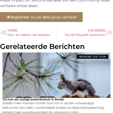
Maak impact en word onderdeel van een community waar
verhalen ertoe doen.
Registreer nu en deel jouw verhaal!
VORIG
VOLGENDE
Voor- en nadelen van begraven
Top vijf fotografie accessoires
Gerelateerde Berichten
WONING EN TUIN
De tuin als rustige buitenkamer in Breda
Steeds meer mensen richten hun tuin in als een volwaardige
leefruimte. Een tafel, comfortabele stoelen en sfeervolle beplanting
krijgen meer waarde wanneer de omgeving rustig