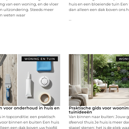
ting van een woning, en de vloer
huis en een bloeiende tuin Een 
en uitzondering. Steeds meer
dan alleen een dak boven ons h
n weten waar
...
WONING EN TUIN
WONI
 voor onderhoud in huis en
Praktische gids voor woonin
tuinideeën
in topconditie: een praktisch
Van binnen naar buiten: Jouw g
voor binnen en buiten Een huis
sfeervol thuis Je huis is meer d
alleen een dak boven uw hoofd;
stapel stenen; het is de plek waa