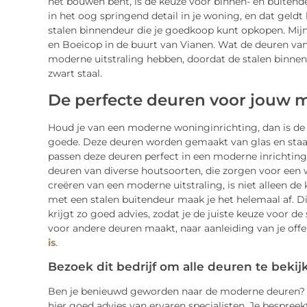
het bouwen bent, is de keuze voor binnen- en buitende
in het oog springend detail in je woning, en dat geldt
stalen binnendeur die je goedkoop kunt opkopen. Mijn 
en Boeicop in de buurt van Vianen. Wat de deuren van 
moderne uitstraling hebben, doordat de stalen binnen
zwart staal.
De perfecte deuren voor jouw 
Houd je van een moderne woninginrichting, dan is de
goede. Deze deuren worden gemaakt van glas en staal
passen deze deuren perfect in een moderne inrichting, i
deuren van diverse houtsoorten, die zorgen voor een 
creëren van een moderne uitstraling, is niet alleen d
met een stalen buitendeur maak je het helemaal af. Dit
krijgt zo goed advies, zodat je de juiste keuze voor d
voor andere deuren maakt, naar aanleiding van je off
is
.
Bezoek dit bedrijf om alle deuren te bekij
Ben je benieuwd geworden naar de moderne deuren? Ga 
hier goed advies van ervaren specialisten. Je bespre