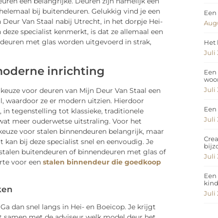
uren een belangrijke. Deuren zijn namelijk een
 helemaal bij buitendeuren. Gelukkig vind je een
Een 
Deur Van Staal nabij Utrecht, in het dorpje Hei-
Augu
deze specialist kenmerkt, is dat ze allemaal een
deuren met glas worden uitgevoerd in strak,
Het 
Juli
moderne inrichting
Een 
woo
Juli
 keuze voor deuren van Mijn Deur Van Staal een
, waardoor ze er modern uitzien. Hierdoor
Een 
n tegenstelling tot klassieke, traditionele
Juli
wat meer ouderwetse uitstraling. Voor het
e keuze voor stalen binnendeuren belangrijk, maar
Crea
 kan bij deze specialist snel en eenvoudig. Je
bij
e stalen buitendeuren of binnendeuren met glas of
Juli
erte voor een
stalen binnendeur die goedkoop
Een 
kin
ken
Juli
dan snel langs in Hei- en Boeicop. Je krijgt
ekt samen met de adviseur welk model deur het