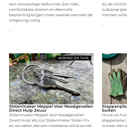
een volwaardige leefruimte. Een tafel,
bij de inrich
comfortabele stoelen en sfeervolle
is daarop ge
beplanting krijgen meer waarde wanneer de
mensen wille
omgeving rustig
...
...
WONING EN TUIN
Slotenmaker Meppel Voor Noodgevallen
Stappenplan
Direct Hulp 24uur
buiten
Slotenmaker Meppel Voor Noodgevallen
Houd uw huis 
Direct Hulp Wij zijn Slotenmaker Sloten Fix
stappenplan 
en wij weten dat een noodgeval altijd op het
is meer dan 