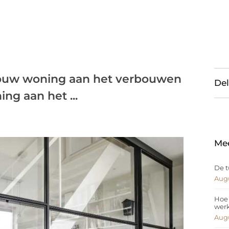
je jouw woning aan het verbouwen
Del
ng aan het ...
Me
De t
Augu
Hoe 
wer
Augu