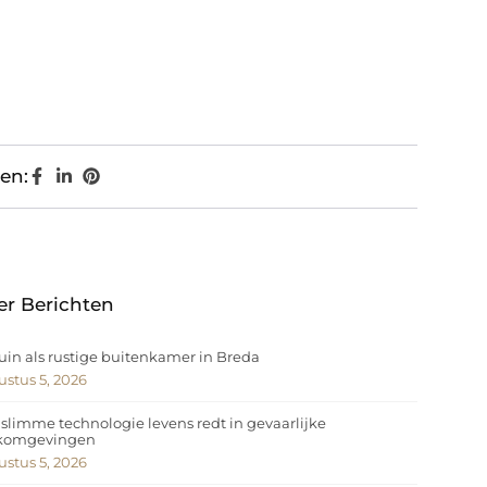
en:
er Berichten
uin als rustige buitenkamer in Breda
stus 5, 2026
slimme technologie levens redt in gevaarlijke
komgevingen
stus 5, 2026