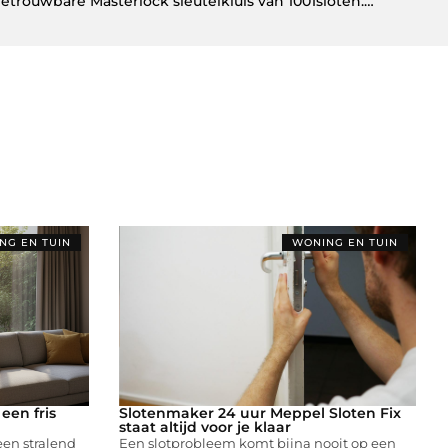
Beveilig uw sleutels met een betrouwbare Masterlock sleutelkluis van 1001sloten.nl
NG EN TUIN
WONING EN TUIN
een fris
Slotenmaker 24 uur Meppel Sloten Fix
staat altijd voor je klaar
een stralend
Een slotprobleem komt bijna nooit op een