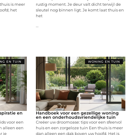
thuis is meer
rustig moment. Je deur valt dicht terwijl de
oofd; het
sleutel nog binnen ligt. Je komt laat thuis en
het
...
NG EN TUIN
WONING EN TUIN
spiratie en
Handboek voor een gezellige woning
en een onderhoudsvriendelijke tuin
ids voor een
Creëer uw droomoase: tips voor een sfeervol
an alleen een
huis en een zorgeloze tuin Een thuis is meer
r je
dan alleen een dak boven uw hoofd. Het is