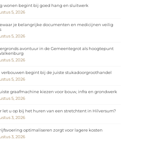
ig wonen begint bij goed hang en sluitwerk
stus 5, 2026
ewaar je belangrijke documenten en medicijnen veilig
s
stus 5, 2026
ergronds avontuur in de Gemeentegrot als hoogtepunt
 Valkenburg
stus 5, 2026
 verbouwen begint bij de juiste stukadoorgroothandel
stus 5, 2026
uiste graafmachine kiezen voor bouw, infra en grondwerk
stus 5, 2026
 let u op bij het huren van een stretchtent in Hilversum?
stus 3, 2026
ijfsvoering optimaliseren zorgt voor lagere kosten
stus 3, 2026