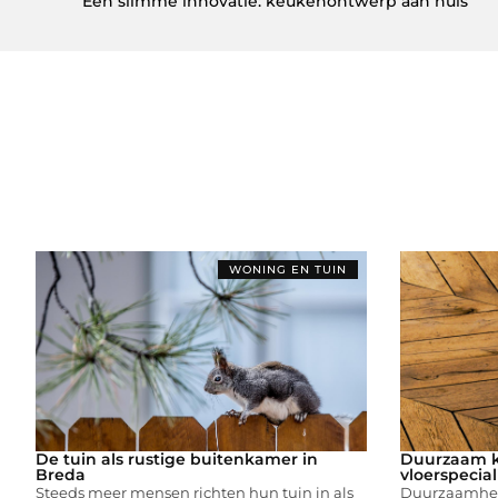
Een slimme innovatie: keukenontwerp aan huis
WONING EN TUIN
De tuin als rustige buitenkamer in
Duurzaam k
Breda
vloerspecial
Steeds meer mensen richten hun tuin in als
Duurzaamheid