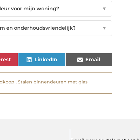
 deur voor mijn woning?
▼
am en onderhoudsvriendelijk?
▼
rest
LinkedIn
Email
edkoop
,
Stalen binnendeuren met glas