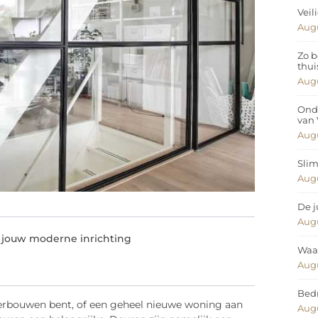
Veil
Augu
Zo b
thui
Augu
Ond
van
Augu
Slim
Augu
De j
Augu
 jouw moderne inrichting
Waar
Augu
Bedr
 verbouwen bent, of een geheel nieuwe woning aan
Augu