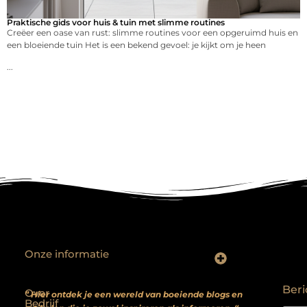
Praktische gids voor huis & tuin met slimme routines
Creëer een oase van rust: slimme routines voor een opgeruimd huis en
een bloeiende tuin Het is een bekend gevoel: je kijkt om je heen
...
Onze informatie
Backlinks kopen? Focus op kwaliteit, niet kwantiteit
Extra geld verdienen: realistische bijverdienmodellen voor iedereen met ambitie
Beri
Over
” Hier ontdek je een wereld van boeiende blogs en
Bedrijf