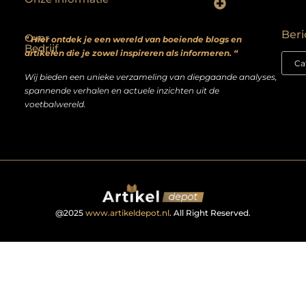
Backlinks kopen? Focus op kwaliteit, niet kwantiteit
Extra geld verdienen: realistische bijverdienmodellen voor iedereen met ambitie
Beri
Over
” Hier ontdek je een wereld van boeiende blogs en
Bedrijf
artikelen die je zowel inspireren als informeren. “
Wij bieden een unieke verzameling van diepgaande analyses,
spannende verhalen en actuele inzichten uit de
voetbalwereld.
@2025
www.artikeldepot.nl
. All Right Reserved.